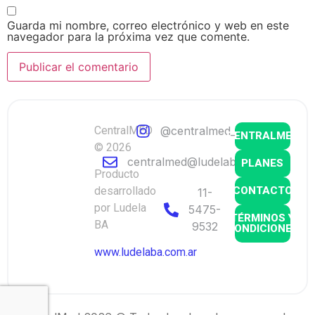
Guarda mi nombre, correo electrónico y web en este
navegador para la próxima vez que comente.
CentralMED
@centralmed_ok
CENTRALMED
© 2026
centralmed@ludelaba.com.ar
PLANES
Producto
CONTACTO
desarrollado
11-
por Ludela
5475-
TÉRMINOS Y
BA
9532
CONDICIONES
www.ludelaba.com.ar